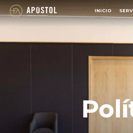
s
INICIO
SERV
Polí