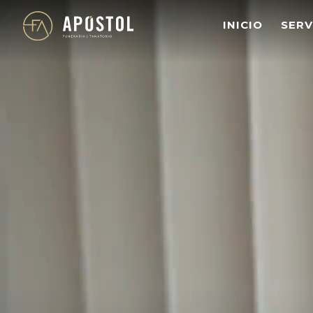
s
INICIO
SERV