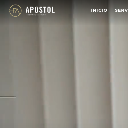
s
INICIO
SERV